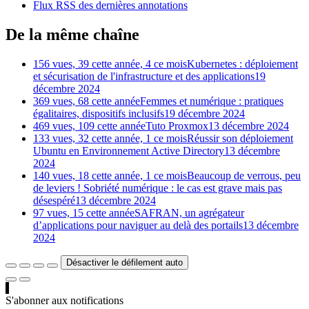
Flux RSS des dernières annotations
De la même chaîne
156 vues, 39 cette année, 4 ce mois
Kubernetes : déploiement
et sécurisation de l'infrastructure et des applications
19
décembre 2024
369 vues, 68 cette année
Femmes et numérique : pratiques
égalitaires, dispositifs inclusifs
19 décembre 2024
469 vues, 109 cette année
Tuto Proxmox
13 décembre 2024
133 vues, 32 cette année, 1 ce mois
Réussir son déploiement
Ubuntu en Environnement Active Directory
13 décembre
2024
140 vues, 18 cette année, 1 ce mois
Beaucoup de verrous, peu
de leviers ! Sobriété numérique : le cas est grave mais pas
désespéré
13 décembre 2024
97 vues, 15 cette année
SAFRAN, un agrégateur
d’applications pour naviguer au delà des portails
13 décembre
2024
Désactiver le défilement auto
S'abonner aux notifications