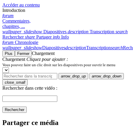
Accéder au contenu
Introduction
forum
Commentaires,
chapitres, ...
wallpaper_slideshow
Diapositives
description
Transcription
search
Rechercher
share
Partager
info
Info
forum
Chronologie
wallpaper_slideshow
Diapositives
description
Transcription
search
Rech
Chargement
Plus
Fermer
Chargement
Cliquez pour ajouter :
Vous pouvez faire un clic droit sur les diapositives pour ouvrir le menu
arrow_drop_up
arrow_drop_down
close_small
Rechercher dans cette vidéo :
Rechercher
Partager ce média