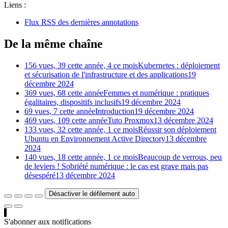
Liens :
Flux RSS des dernières annotations
De la même chaîne
156 vues, 39 cette année, 4 ce mois
Kubernetes : déploiement
et sécurisation de l'infrastructure et des applications
19
décembre 2024
369 vues, 68 cette année
Femmes et numérique : pratiques
égalitaires, dispositifs inclusifs
19 décembre 2024
69 vues, 7 cette année
Introduction
19 décembre 2024
469 vues, 109 cette année
Tuto Proxmox
13 décembre 2024
133 vues, 32 cette année, 1 ce mois
Réussir son déploiement
Ubuntu en Environnement Active Directory
13 décembre
2024
140 vues, 18 cette année, 1 ce mois
Beaucoup de verrous, peu
de leviers ! Sobriété numérique : le cas est grave mais pas
désespéré
13 décembre 2024
Désactiver le défilement auto
S'abonner aux notifications