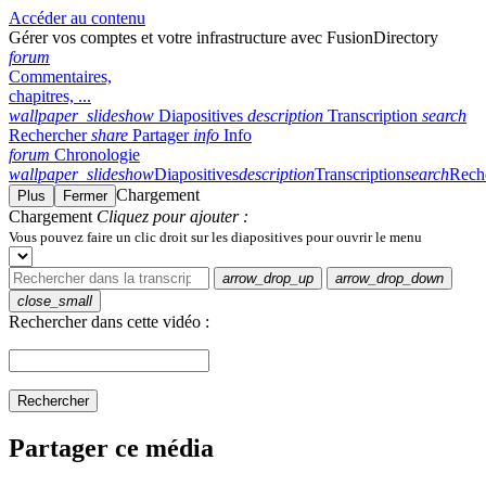
Accéder au contenu
Gérer vos comptes et votre infrastructure avec FusionDirectory
forum
Commentaires,
chapitres, ...
wallpaper_slideshow
Diapositives
description
Transcription
search
Rechercher
share
Partager
info
Info
forum
Chronologie
wallpaper_slideshow
Diapositives
description
Transcription
search
Rech
Chargement
Plus
Fermer
Chargement
Cliquez pour ajouter :
Vous pouvez faire un clic droit sur les diapositives pour ouvrir le menu
arrow_drop_up
arrow_drop_down
close_small
Rechercher dans cette vidéo :
Rechercher
Partager ce média