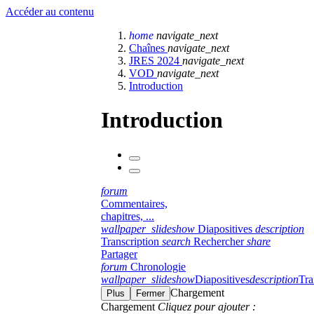
Accéder au contenu
home
navigate_next
Chaînes
navigate_next
JRES 2024
navigate_next
VOD
navigate_next
Introduction
Introduction
forum
Commentaires,
chapitres, ...
wallpaper_slideshow
Diapositives
description
Transcription
search
Rechercher
share
Partager
forum
Chronologie
wallpaper_slideshow
Diapositives
description
Tra
Chargement
Plus
Fermer
Chargement
Cliquez pour ajouter :