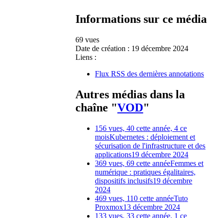
Informations sur ce média
69 vues
Date de création :
19 décembre 2024
Liens :
Flux RSS des dernières annotations
Autres médias dans la
chaîne "
VOD
"
156 vues, 40 cette année, 4 ce
mois
Kubernetes : déploiement et
sécurisation de l'infrastructure et des
applications
19 décembre 2024
369 vues, 69 cette année
Femmes et
numérique : pratiques égalitaires,
dispositifs inclusifs
19 décembre
2024
469 vues, 110 cette année
Tuto
Proxmox
13 décembre 2024
133 vues, 33 cette année, 1 ce