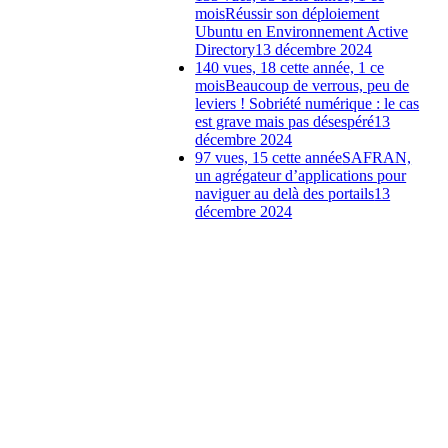
mois
Réussir son déploiement
Ubuntu en Environnement Active
Directory
13 décembre 2024
140 vues, 18 cette année, 1 ce
mois
Beaucoup de verrous, peu de
leviers ! Sobriété numérique : le cas
est grave mais pas désespéré
13
décembre 2024
97 vues, 15 cette année
SAFRAN,
un agrégateur d’applications pour
naviguer au delà des portails
13
décembre 2024